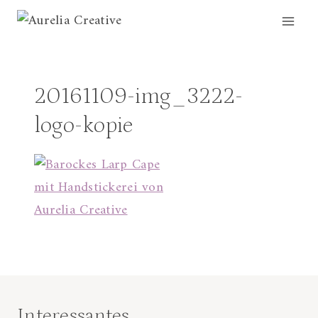
Zum
Inhalt
springen
20161109-img_3222-
logo-kopie
Interessantes