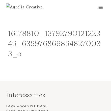
Zum
Inhalt
springen
16178810_13792790121223
45_635976866854827003
3_o
Interessantes
LARP – WAS IST DAS?