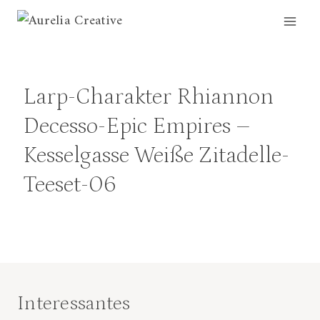
Zum
Inhalt
springen
Larp-Charakter Rhiannon
Decesso-Epic Empires –
Kesselgasse Weiße Zitadelle-
Teeset-06
Interessantes