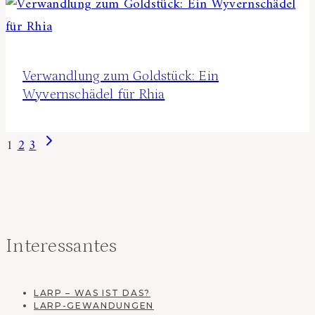
Verwandlung zum Goldstück: Ein
Wyvernschädel für Rhia
Nächste
Seitennavigation
1
2
3
Seite
Interessantes
LARP – WAS IST DAS?
LARP-GEWANDUNGEN