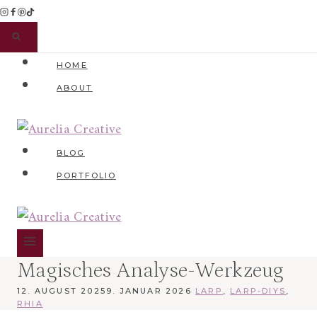
Zum
Inhalt
springen
HOME
ABOUT
BLOG
PORTFOLIO
Magisches Analyse-Werkzeug
12. AUGUST 2025
9. JANUAR 2026
LARP
,
LARP-DIYS
,
RHIA