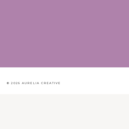
© 2026 AURELIA CREATIVE
HOME
BLOG
PORTFOLIO