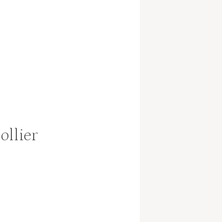
l
ollier