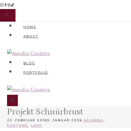
Zum
Inhalt
springen
HOME
ABOUT
BLOG
PORTFOLIO
Projekt Schnürbrust
22. FEBRUAR 2016
9. JANUAR 2026
ARIANNA
,
KOSTÜME
,
LARP