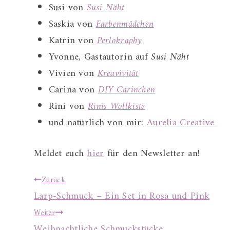
Susi von
Susi Näht
Saskia von
Farbenmädchen
Katrin von
Perlokraphy
Yvonne, Gastautorin auf
Susi Näht
Vivien von
Kreavivität
Carina von
DIY Carinchen
Rini von
Rinis
Wollkiste
und natürlich von mir:
Aurelia Creative
Meldet euch
hier
für den Newsletter an!
Beitragsnavigation
Zurück
Larp-Schmuck – Ein Set in Rosa und Pink
Weiter
Weihnachtliche Schmuckstücke