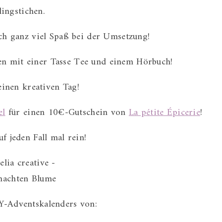
ingstichen.
ch ganz viel Spaß bei der Umsetzung!
en mit einer Tasse Tee und einem Hörbuch!
inen kreativen Tag!
el
für einen 10€-Gutschein von
La pétite Épicerie
!
uf jeden Fall mal rein!
IY-Adventskalenders von: